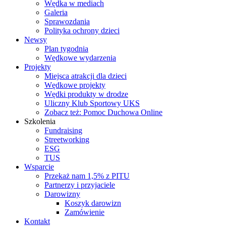
Wędka w mediach
Galeria
Sprawozdania
Polityka ochrony dzieci
Newsy
Plan tygodnia
Wędkowe wydarzenia
Projekty
Miejsca atrakcji dla dzieci
Wędkowe projekty
Wędki produkty w drodze
Uliczny Klub Sportowy UKS
Zobacz też: Pomoc Duchowa Online
Szkolenia
Fundraising
Streetworking
ESG
TUS
Wsparcie
Przekaż nam 1,5% z PITU
Partnerzy i przyjaciele
Darowizny
Koszyk darowizn
Zamówienie
Kontakt