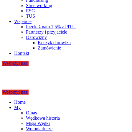
Fundraising
Streetworking
ESG
TUS
Wsparcie
Przekaż nam 1,5% z PITU
Partnerzy i przyjaciele
Darowizny
Koszyk darowizn
Zamówienie
Kontakt
Wesprzyj nas!
Wesprzyj nas!
Home
My
O nas
Wędkowa historia
Misja Wędki
Wolontariusze