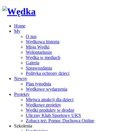
Home
My
O nas
Wędkowa historia
Misja Wędki
Wolontariusze
Wędka w mediach
Galeria
Sprawozdania
Polityka ochrony dzieci
Newsy
Plan tygodnia
Wędkowe wydarzenia
Projekty
Miejsca atrakcji dla dzieci
Wędkowe projekty
Wędki produkty w drodze
Uliczny Klub Sportowy UKS
Zobacz też: Pomoc Duchowa Online
Szkolenia