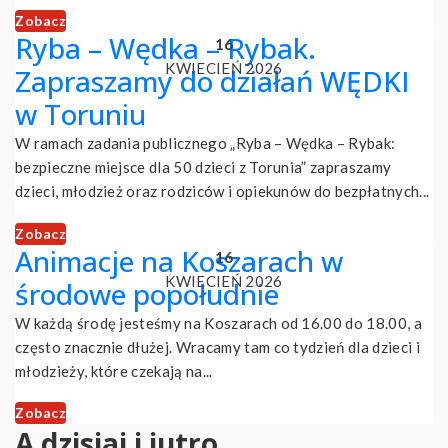
Zobacz
Ryba – Wędka – Rybak.
16
KWIECIEŃ 2026
Zapraszamy do działań WĘDKI
w Toruniu
W ramach zadania publicznego „Ryba – Wędka – Rybak:
bezpieczne miejsce dla 50 dzieci z Torunia” zapraszamy
dzieci, młodzież oraz rodziców i opiekunów do bezpłatnych...
Zobacz
Animacje na Koszarach w
16
KWIECIEŃ 2026
środowe popołudnie
W każdą środę jesteśmy na Koszarach od 16.00 do 18.00, a
często znacznie dłużej. Wracamy tam co tydzień dla dzieci i
młodzieży, które czekają na...
Zobacz
A dzisiaj i jutro...