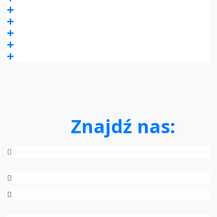
FabLAB pracownia zrób to sam
M.A.M.O.
T.A.T.O.
Cichy Pokój
MDK – Mobilny Dom Kultury
Niedźwiadki
Znajdź nas: