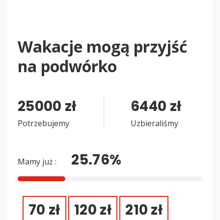
Wakacje mogą przyjść
na podwórko
25000
zł
6440
zł
Potrzebujemy
Uzbieraliśmy
25.76%
Mamy już :
70
zł
120
zł
210
zł