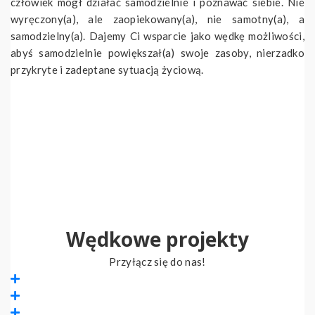
człowiek mógł działać samodzielnie i poznawać siebie. Nie
wyręczony(a), ale zaopiekowany(a), nie samotny(a), a
samodzielny(a). Dajemy Ci wsparcie jako wędkę możliwości,
abyś samodzielnie powiększał(a) swoje zasoby, nierzadko
przykryte i zadeptane sytuacją życiową.
Diamenty z ulicy TVP3
Wędkowe projekty
Przyłącz się do nas!
Ekipa Złotej Rączki
Rolnicza