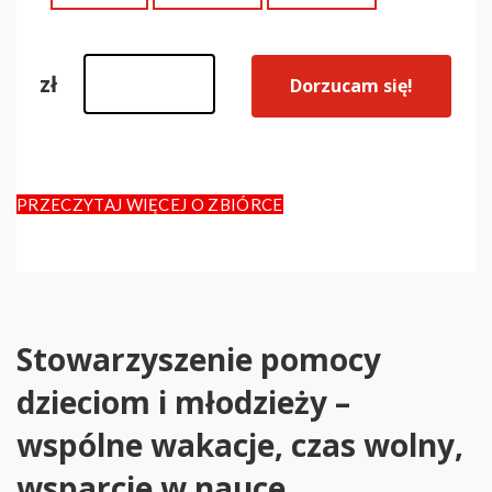
zł
Dorzucam się!
PRZECZYTAJ WIĘCEJ O ZBIÓRCE
Stowarzyszenie pomocy
dzieciom i młodzieży –
wspólne wakacje, czas wolny,
wsparcie w nauce