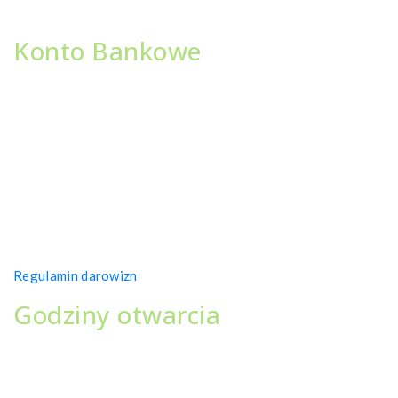
NIP 956 228 82 58
Konto Bankowe
BGŻ BNP Paribas S.A.
III Oddział w Toruniu
98 2030 0045 1110 0000 0397 8930
Nowe konto:
NICOLAUS BANK
06 9511 0000 0052 9734 2000 0010
Regulamin darowizn
Godziny otwarcia
Klub Dzieciom i Młodzieży
C3NTRUM WĘDKA
poniedziałek – piątek: 15.15 – 19:19