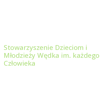
Stowarzyszenie Dzieciom i
Młodzieży Wędka im. każdego
Człowieka
Adres Klubu i biura:
ul. Sukiennicza 7, 87-100 Toruń
+48 889 264 889
wedka@wedka.org
Adres do faktur:
ul. Jęczmienna 10, 87-100 Toruń