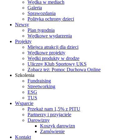
Wędka w mediach
Galeria
Sprawozdania
Polityka ochrony dzieci
Newsy
Plan tygodnia
Wędkowe wydarzenia
Projekty
Miejsca atrakcji dla dzieci
Wędkowe projekty
Wędki produkty w drodze
Uliczny Klub Sportowy UKS
Zobacz też: Pomoc Duchowa Online
Szkolenia
Fundraising
Streetworking
ESG
TUS
Wsparcie
Przekaż nam 1,5% z PITU
Partnerzy i przyjaciele
Darowizny
Koszyk darowizn
Zamówienie
Kontakt