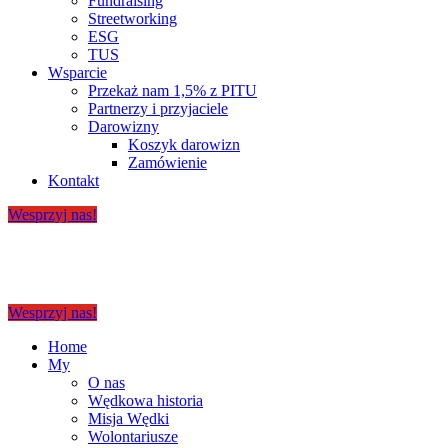
Fundraising
Streetworking
ESG
TUS
Wsparcie
Przekaż nam 1,5% z PITU
Partnerzy i przyjaciele
Darowizny
Koszyk darowizn
Zamówienie
Kontakt
Wesprzyj nas!
Wesprzyj nas!
Home
My
O nas
Wędkowa historia
Misja Wędki
Wolontariusze