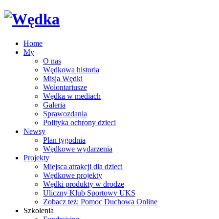
Home
My
O nas
Wędkowa historia
Misja Wędki
Wolontariusze
Wędka w mediach
Galeria
Sprawozdania
Polityka ochrony dzieci
Newsy
Plan tygodnia
Wędkowe wydarzenia
Projekty
Miejsca atrakcji dla dzieci
Wędkowe projekty
Wędki produkty w drodze
Uliczny Klub Sportowy UKS
Zobacz też: Pomoc Duchowa Online
Szkolenia