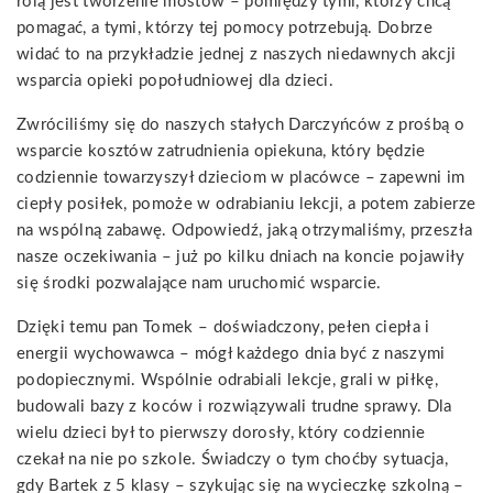
rolą jest tworzenie mostów – pomiędzy tymi, którzy chcą
pomagać, a tymi, którzy tej pomocy potrzebują. Dobrze
widać to na przykładzie jednej z naszych niedawnych akcji
wsparcia opieki popołudniowej dla dzieci.
Zwróciliśmy się do naszych stałych Darczyńców z prośbą o
wsparcie kosztów zatrudnienia opiekuna, który będzie
codziennie towarzyszył dzieciom w placówce – zapewni im
ciepły posiłek, pomoże w odrabianiu lekcji, a potem zabierze
na wspólną zabawę. Odpowiedź, jaką otrzymaliśmy, przeszła
nasze oczekiwania – już po kilku dniach na koncie pojawiły
się środki pozwalające nam uruchomić wsparcie.
Dzięki temu pan Tomek – doświadczony, pełen ciepła i
energii wychowawca – mógł każdego dnia być z naszymi
podopiecznymi. Wspólnie odrabiali lekcje, grali w piłkę,
budowali bazy z koców i rozwiązywali trudne sprawy. Dla
wielu dzieci był to pierwszy dorosły, który codziennie
czekał na nie po szkole. Świadczy o tym choćby sytuacja,
gdy Bartek z 5 klasy – szykując się na wycieczkę szkolną –