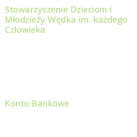
Stowarzyszenie Dzieciom i
Młodzieży Wędka im. każdego
Człowieka
Adres Klubu i biura:
ul. Sukiennicza 7, 87-100 Toruń
+48 889 264 889
wedka@wedka.org
Adres do faktur:
ul. Jęczmienna 10, 87-100 Toruń
NIP 956 228 82 58
Konto Bankowe
BGŻ BNP Paribas S.A.
III Oddział w Toruniu
98 2030 0045 1110 0000 0397 8930