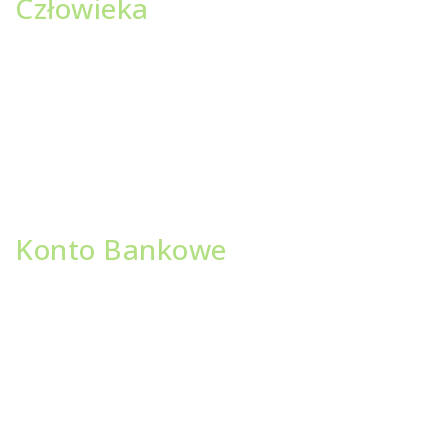
Człowieka
Adres Klubu i biura:
ul. Sukiennicza 7, 87-100 Toruń
+48 889 264 889
wedka@wedka.org
Adres do faktur:
ul. Jęczmienna 10, 87-100 Toruń
NIP 956 228 82 58
Konto Bankowe
BGŻ BNP Paribas S.A.
III Oddział w Toruniu
98 2030 0045 1110 0000 0397 8930
Nowe konto:
NICOLAUS BANK
06 9511 0000 0052 9734 2000 0010